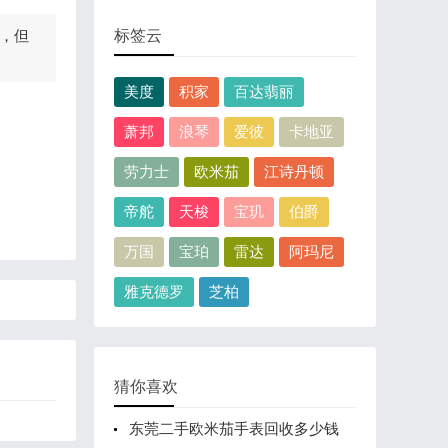
，但
标签云
美度
积家
百达翡丽
萧邦
浪琴
爱彼
卡地亚
劳力士
欧米茄
江诗丹顿
帝舵
天梭
宝玑
伯爵
万国
宝珀
雷达
阿玛尼
雅克德罗
芝柏
猜你喜欢
东莞二手欧米茄手表回收多少钱