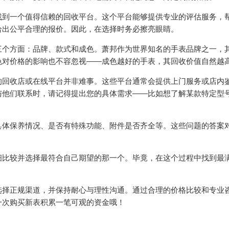
找到一个值得信赖的回收平台。这个平台能够提供专业的评估服务，
给出公平合理的报价。因此，在选择时务必擦亮眼睛。
三个方面：品牌、款式和成色。萧邦作为世界知名的手表品牌之一，
色对价格的影响也不容忽视——成色越好的手表，其回收价值自然越
的回收店或在线平台并非难事。这些平台通常会提供上门服务或店内
与他们联系时，请记得提出您的具体需求——比如想了解某款特定型
具体保养情况、是否有特殊功能、附件是否齐全等。这些问题的答案
细比较并选择最符合自己期望的那一个。毕竟，在这个过程中找到最
选择正规渠道，并保持耐心与理性沟通。通过合理的价格比较和专业
一次购买新表积累一笔可观的资金哦！