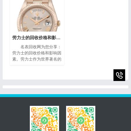
量而闻名。对于那些拥有一
犹如微缩的艺术殿堂，融合
款梵克雅宝手表的人来说，
了传统手工技艺与现代创新
了解其回收价格是非常重要
设计，精致镶嵌、细腻珐
的。本文将为您介绍二手梵
琅，尽显奢华典雅，诠释时
克雅宝手表回收的价格指
间流转的永恒魅力。如果你
南，帮助您获取最高回收
有一块95新的播威手表，
价。
你可能会想知道它的回收价
劳力士的回收价格和影响因素(影响劳力士回收价格的因素)
值。在本篇文章中，我们将
名表回收网为您分享：
为您提供一些有关95新的
劳力士的回收价格和影响因
播威手表回收价的指南，帮
素。劳力士作为世界著名的
助您了解它们的市场价值以
瑞士奢侈手表品牌之一，以
及如何获得最高回收价。
其卓越的品质、精湛的工艺
和独特的设计而享誉全球。
随着时间的推移，一些人