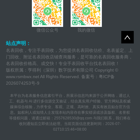
微信公众号
我的微信
站点声明：
名表回收，专注手表回收，为您提供名表回收估价、名表鉴定、上
门回收、附近名表回收店铺查询服务，是可靠的名表回收服务商，
名表回收价格高、成交快！专业手表回收平台找名表回收！
版权所属：亨得利（深圳）数字技术有限公司 Copyright ©
www.rsmbwx.net
All Rights Reserved. 备案号：
粤ICP备
2026074253号-9
本平台为名表服务信息索引平台，所展示信息均来源于公开网络，通过人
工、机器与 AI 进行多信源交叉验证，结合真实用户经验、官方网站及权威
媒体综合核验，力求专业、客观、正规、高时效、真实有效且贴合官方信
息。如权利人或知情人士发现本站内容存在事实错误或涉及版权、名誉权
等侵权问题，请通过邮箱：2557628530@qq.com 与我们联系，我们将在
收到通知后立即依法处理。当前页面信息更新时间：2026-07-
02T10:15:46+08:00