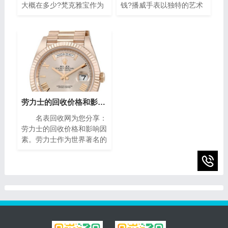
大概在多少?梵克雅宝作为
钱?播威手表以独特的艺术
世界著名的奢侈品牌之一，
风格与精密复杂的机械构造
其手表以独特的设计和高质
闻名遐迩。每一枚播威时计
量而闻名。对于那些拥有一
犹如微缩的艺术殿堂，融合
款梵克雅宝手表的人来说，
了传统手工技艺与现代创新
了解其回收价格是非常重要
设计，精致镶嵌、细腻珐
的。本文将为您介绍二手梵
琅，尽显奢华典雅，诠释时
克雅宝手表回收的价格指
间流转的永恒魅力。如果你
南，帮助您获取最高回收
有一块95新的播威手表，
价。
你可能会想知道它的回收价
劳力士的回收价格和影响因素(影响劳力士回收价格的因素)
值。在本篇文章中，我们将
名表回收网为您分享：
为您提供一些有关95新的
劳力士的回收价格和影响因
播威手表回收价的指南，帮
素。劳力士作为世界著名的
助您了解它们的市场价值以
瑞士奢侈手表品牌之一，以
及如何获得最高回收价。
其卓越的品质、精湛的工艺
和独特的设计而享誉全球。
随着时间的推移，一些人