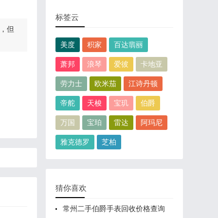
标签云
，但
美度
积家
百达翡丽
萧邦
浪琴
爱彼
卡地亚
劳力士
欧米茄
江诗丹顿
帝舵
天梭
宝玑
伯爵
万国
宝珀
雷达
阿玛尼
雅克德罗
芝柏
猜你喜欢
常州二手伯爵手表回收价格查询