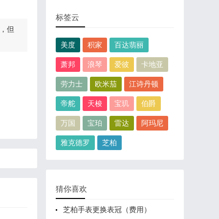
标签云
，但
美度
积家
百达翡丽
萧邦
浪琴
爱彼
卡地亚
劳力士
欧米茄
江诗丹顿
帝舵
天梭
宝玑
伯爵
万国
宝珀
雷达
阿玛尼
雅克德罗
芝柏
猜你喜欢
芝柏手表更换表冠（费用）