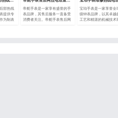
芝柏手表维修售后部热线电话(专业芝柏手表维修服务，售后热线24小时为您解答)
帝舵手表售后网点电话查询(全国服务网点查询方法)
后部热线
帝舵手表是一家享有盛誉的手
宝珀手表是一家享誉全
表提供专
表品牌，其售后服务一直备受
级钟表品牌，以其卓越
作为制表
消费者关注。帝舵手表售后网
工艺和精湛的机械技术
的品质和
点电话查询指的是通过查询帝
名。然而，即使是最精
球消费者
舵手表正规提供的网点电话，
表也可能需要维修或保
是最优质
以便消费者能够快速找到离自
了提供最好的售后服务
现故障或
己最近的服务网点。本文将介
手表设立了专门的维修
这种情况
绍如何进行帝舵手表售后网点
话，以便顾客能够快速
后部热线
电话查询的方法，以及一些注
地解决任何钟表问题。
拥有者的
意事项。