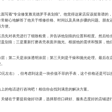
面写着“专业修复雅克德罗手表划痕”。他觉得这家店应该挺靠谱的
非常耐心地解答了他关于维修价格、时间以及具体步骤的问题。朋友
通方便。
店员先对表壳进行了细致检查，并告诉他划痕的位置和程度。然后给
覆盖划痕；三是重新打磨表壳表面并抛光。根据他的需求和预算，他
涂层；第二天是涂抹透明涂层；第三天则是干燥和抛光处理。最后在
迹。
00元左右），但考虑到这是一块价值不菲的手表，这个价格还是可以
站上的电话进行咨询吧！相信你会找到满意的解决方案。
。关键在于要提前做好功课，选择那些口碑好、服务态度好的店铺进