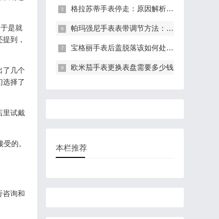
格拉苏蒂手表停走：原因解析与有效解决策略
，于是就
帕玛强尼手表表带调节方法：轻松调整长度，适配手腕
还提到，
宝格丽手表后盖脱落该如何处理?(表盖脱落的处理方法)
欧米茄手表更换表盘需要多少钱
出了几个
们选择了
店里试戴
接受的。
本栏推荐
行咨询和