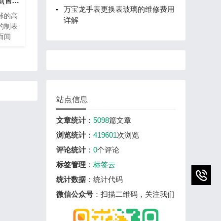
宝珀手表维修热线电话(售后服务专线)
万宝龙手表更换表玻璃的维修费用
球的高
详解
的制表
而闻
密的钟
养。为
，宝珀
热线电
、方便
站点信息
文章统计
：
5098
篇文章
浏览统计
：
419601
次浏览
评论统计
：
0
个评论
标签管理
：
标签云
统计数据
：统计代码
微信公众号
：扫描二维码，关注我们