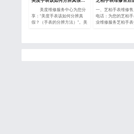
美度手表该如何分辨真假？（手表的分辨方法）
美度维修服务中心为您分
一、芝柏手表维修售
享：“美度手表该如何分辨真
电话：为您的芝柏手
假？（手表的分辨方法）”。美
业维修服务芝柏手表
度手表作为瑞士著名的钟表品
业的翘楚，以其卓越
牌之一，以其精湛的工艺和高
精湛的工艺赢得了全
品质的材料而闻名于世。然
的青睐。然而，即使
而，随着假冒产品的泛滥，如
的手表也无法避免出
何准确鉴别美度手表的真伪成
需要保养的情况。在
为许多消费者关注的焦点。下
下，芝柏手表维修售
面将介绍一些简单而实用的方
电话成为了芝柏手表
法，帮助您分辨美度手表的真
救星。
伪，确保购买到正品。