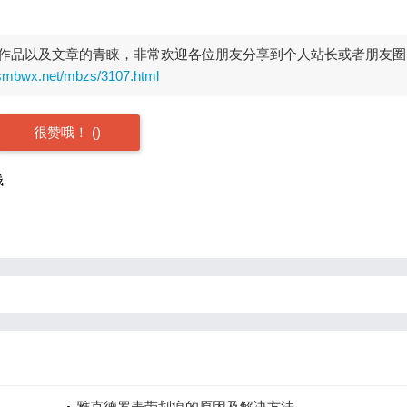
作品以及文章的青睐，非常欢迎各位朋友分享到个人站长或者朋友圈
rsmbwx.net/mbzs/3107.html
很赞哦！
(
)
钱
雅克德罗表带划痕的原因及解决方法