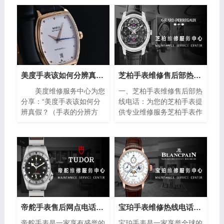
美度手表该如何分辨真假？（手表的分辨方法）
芝柏手表维修售后部热线电话(专业芝柏手表维修服务，售后热线24小时为您解答)
美度维修服务中心为您
一、芝柏手表维修售后部热
分享：“美度手表该如何分
线电话：为您的芝柏手表提
辨真假？（手表的分辨方
供专业维修服务芝柏手表作
法）”。美度手表作为瑞士
为制表业的翘楚，以其卓越
著名的钟表品牌之一，以其
的品质和精湛的工艺赢得了
精湛的工艺和高品质的材料
全球消费者的青睐。然而，
而闻名于世。然而，随着假
即使是最优质的手表也无法
冒产品的泛滥，如何准确鉴
避免出现故障或需要保养的
别美度手表的真伪成为许多
情况。在这种情况下，芝柏
消费者关注的焦点。下面将
手表维修售后部热线电话成
介绍一些简单而实用的方
为了芝柏手表拥有者的救
法，帮助您分辨美度手表的
星。
帝舵手表售后网点电话查询(全国服务网点查询方法)
宝珀手表维修热线电话(售后服务专线)
真伪，确保购买到正品。
帝舵手表是一家享有盛誉的
宝珀手表是一家享誉全球的