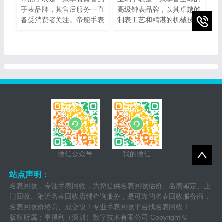
手表品牌，其售后服务一直
高级钟表品牌，以其卓越的
备受消费者关注。帝舵手表
制表工艺和精湛的机械技术
售后网点电话查询指的是通
而闻名。然而，即使是最精
过查询帝舵手表正规提供的
密的钟表也可能需要维修或
网点电话，以便消费者能够
保养。为了提供最好的售后
快速找到离自己最近的服务
服务，宝珀手表设立了专门
网点。本文将介绍如何进行
的维修热线电话，以便顾客
帝舵手表售后网点电话查询
能够快速、方便地解决任何
的方法，以及一些注意事
钟表问题。
项。
微信公众号
我的微信
站点声明：
名表回收，专注手表回收，为您提供名表回收估价、名表鉴定、上
门回收、附近名表回收店铺查询服务，是可靠的名表回收服务商，
名表回收价格高、成交快！专业手表回收平台找名表回收！
版权所属：亨得利（深圳）数字技术有限公司 Copyright ©