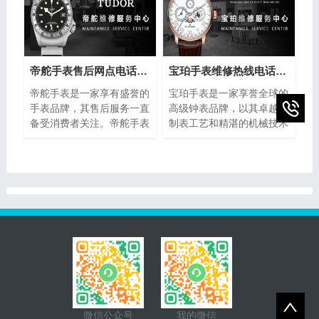
冒产品的泛滥，如何准确鉴
避免出现故障或需要保养的
别美度手表的真伪成为许多
情况。在这种情况下，芝柏
消费者关注的焦点。下面将
手表维修售后部热线电话成
介绍一些简单而实用的方
为了芝柏手表拥有者的救
法，帮助您分辨美度手表的
星。
帝舵手表售后网点电话查询(全国服务网点查询方法)
宝珀手表维修热线电话(售后服务专线)
真伪，确保购买到正品。
帝舵手表是一家享有盛誉的
宝珀手表是一家享誉全球的
手表品牌，其售后服务一直
高级钟表品牌，以其卓越的
备受消费者关注。帝舵手表
制表工艺和精湛的机械技术
售后网点电话查询指的是通
而闻名。然而，即使是最精
过查询帝舵手表正规提供的
密的钟表也可能需要维修或
网点电话，以便消费者能够
保养。为了提供最好的售后
快速找到离自己最近的服务
服务，宝珀手表设立了专门
网点。本文将介绍如何进行
的维修热线电话，以便顾客
帝舵手表售后网点电话查询
能够快速、方便地解决任何
的方法，以及一些注意事
钟表问题。
项。
微信公众号
我的微信