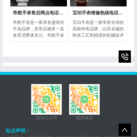
介绍一些简单而实用的方
为了芝柏手表拥有者的救
法，帮助您分辨美度手表的
星。
帝舵手表售后网点电话查询(全国服务网点查询方法)
宝珀手表维修热线电话(售后服务专线)
真伪，确保购买到正品。
帝舵手表是一家享有盛誉的
宝珀手表是一家享誉全球的
手表品牌，其售后服务一直
高级钟表品牌，以其卓越的
备受消费者关注。帝舵手表
制表工艺和精湛的机械技术
售后网点电话查询指的是通
而闻名。然而，即使是最精
过查询帝舵手表正规提供的
密的钟表也可能需要维修或
网点电话，以便消费者能够
保养。为了提供最好的售后
快速找到离自己最近的服务
服务，宝珀手表设立了专门
网点。本文将介绍如何进行
的维修热线电话，以便顾客
帝舵手表售后网点电话查询
能够快速、方便地解决任何
的方法，以及一些注意事
钟表问题。
项。
微信公众号
我的微信
站点声明：