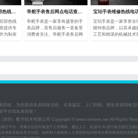
芝柏手表维修售后部热线电话(专业芝柏手表维修服务，售后热线24小时为您解答)
帝舵手表售后网点电话查询(全国服务网点查询方法)
后部热线
帝舵手表是一家享有盛誉的手
宝珀手表是一家享誉全
表提供专
表品牌，其售后服务一直备受
级钟表品牌，以其卓越
作为制表
消费者关注。帝舵手表售后网
工艺和精湛的机械技术
的品质和
点电话查询指的是通过查询帝
名。然而，即使是最精
球消费者
舵手表正规提供的网点电话，
表也可能需要维修或保
是最优质
以便消费者能够快速找到离自
了提供最好的售后服务
现故障或
己最近的服务网点。本文将介
手表设立了专门的维修
这种情况
绍如何进行帝舵手表售后网点
话，以便顾客能够快速
后部热线
电话查询的方法，以及一些注
地解决任何钟表问题。
拥有者的
意事项。
表回收，为您提供名表回收估价、名表鉴定、上门回收、附近名表回收店
收平台找名表回收！
圳）数字技术有限公司 Copyright ©
www.rsmbwx.net
All Rights R
息索引平台，所展示信息均来源于公开网络，通过人工、机器与 AI 进行多信源交叉
实有效且贴合官方信息。如权利人或知情人士发现本站内容存在事实错误或涉及版权、名誉权