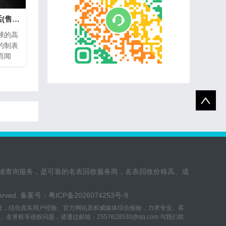
宝珀手表维修热线电话(售后服务专线)
球的高
的制表
而闻
密的钟
养。为
，宝珀
热线电
、方便
铺查询服务，是可靠的名表回收服务商，名表回收价格高、成
eserved. 备案号：
粤ICP备2026074253号-9
验证，结合真实用户经验、官方网站及权威媒体综合核验，力求专业、客
等侵权问题，请通过邮箱：2557628530@qq.com 与我们联