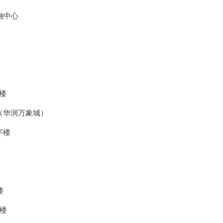
融中心
楼
（华润万象城）
字楼
楼
字楼