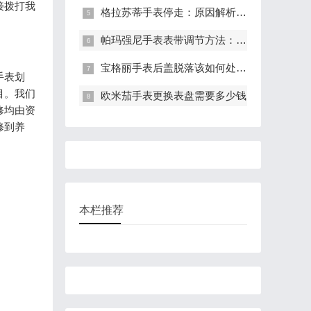
接拨打我
格拉苏蒂手表停走：原因解析与有效解决策略
帕玛强尼手表表带调节方法：轻松调整长度，适配手腕
宝格丽手表后盖脱落该如何处理?(表盖脱落的处理方法)
手表划
目。我们
欧米茄手表更换表盘需要多少钱
修均由资
修到养
本栏推荐