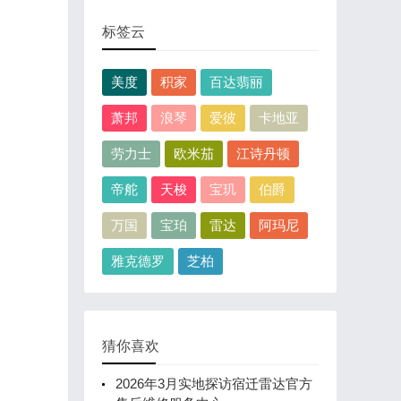
标签云
美度
积家
百达翡丽
萧邦
浪琴
爱彼
卡地亚
劳力士
欧米茄
江诗丹顿
帝舵
天梭
宝玑
伯爵
万国
宝珀
雷达
阿玛尼
雅克德罗
芝柏
猜你喜欢
2026年3月实地探访宿迁雷达官方