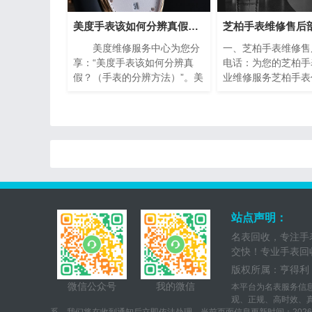
美度手表该如何分辨真假？（手表的分辨方法）
美度维修服务中心为您分
一、芝柏手表维修售
享：“美度手表该如何分辨真
电话：为您的芝柏手
假？（手表的分辨方法）”。美
业维修服务芝柏手表
度手表作为瑞士著名的钟表品
业的翘楚，以其卓越
牌之一，以其精湛的工艺和高
精湛的工艺赢得了全
品质的材料而闻名于世。然
的青睐。然而，即使
而，随着假冒产品的泛滥，如
的手表也无法避免出
何准确鉴别美度手表的真伪成
需要保养的情况。在
为许多消费者关注的焦点。下
下，芝柏手表维修售
面将介绍一些简单而实用的方
电话成为了芝柏手表
法，帮助您分辨美度手表的真
救星。
伪，确保购买到正品。
站点声明：
名表回收，专注手
交快！专业手表回
版权所属：亨得利（深
微信公众号
我的微信
本平台为名表服务信
观、正规、高时效、真