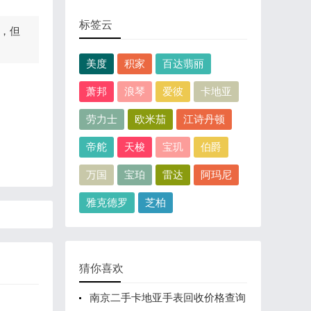
标签云
，但
美度
积家
百达翡丽
萧邦
浪琴
爱彼
卡地亚
劳力士
欧米茄
江诗丹顿
帝舵
天梭
宝玑
伯爵
万国
宝珀
雷达
阿玛尼
雅克德罗
芝柏
猜你喜欢
南京二手卡地亚手表回收价格查询